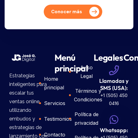
Conocer más
Menú
Legales
Con
principal
Aviso
Estrategias
Legal
Home
Llamadas y
inteligentes para
principal
SMS (USA):
Términos y
escalar tus
+1 (505) 450
Condiciones
ventas online
Servicios
0416
utilizando
Política de
Testimonios
embudos y
privacidad
estrategias de
Whatsapp:
Contacto
lanzamiento con
Política de
+1 (505) 450