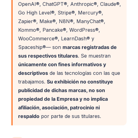
OpenAI®, ChatGPT®, Anthropic®, Claude®,
Go High Level®, Stripe®, Mercury®,
Zapier®, Make®, N8N®, ManyChat®,
Kommo®, Pancake®, WordPress®,
WooCommerce®, LearnDash® y
Spaceship®— son
marcas registradas de
sus respectivos titulares
. Se muestran
únicamente con fines informativos y
descriptivos
de las tecnologías con las que
trabajamos.
Su exhibición no constituye
publicidad de dichas marcas, no son
propiedad de la Empresa y no implica
afiliación, asociación, patrocinio ni
respaldo
por parte de sus titulares.